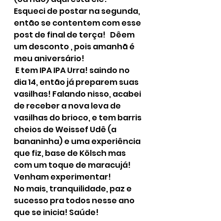
Esqueci de postar na segunda, 
então se contentem com esse 
post de final de terça!   Dêem 
um desconto , pois amanhã é 
meu aniversário!
 E tem IPA IPA Urra! saindo no 
dia 14, então já preparem suas 
vasilhas! Falando nisso, acabei 
de receber a nova leva de 
vasilhas do brioco, e tem barris 
cheios de Weissef Udê (a 
bananinha) e uma experiência 
que fiz, base de Kölsch mas 
com um toque de maracujá! 
Venham experimentar!
No mais, tranquilidade, paz e 
sucesso pra todos nesse ano 
que se inicia! Saúde!