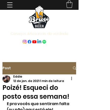
Cervejas Artesanais de verdade
Post
Eddie
12 de jan. de 2021
1 min de leitura
Poizé! Esqueci do
posto essa semana!
E pra vocês que sentiram falta 
(ou não) aqui está ele!